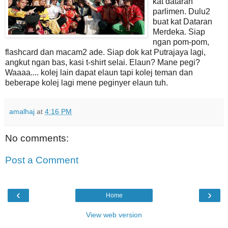
kat dataran
parlimen. Dulu2
buat kat Dataran
Merdeka. Siap
ngan pom-pom,
flashcard dan macam2 ade. Siap dok kat Putrajaya lagi,
angkut ngan bas, kasi t-shirt selai. Elaun? Mane pegi?
Waaaa.... kolej lain dapat elaun tapi kolej teman dan
beberape kolej lagi mene peginyer elaun tuh.
amalhaj
at
4:16 PM
No comments:
Post a Comment
‹
›
Home
View web version