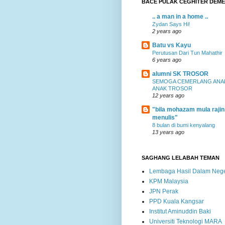
BACE PULAK CEGHITER DEME
.. a man in a home ..
Zydan Says Hi!
2 years ago
Batu vs Kayu
Perutusan Dari Tun Mahathir
6 years ago
alumni SK TROSOR
SEMOGA CEMERLANG ANA
ANAK TROSOR
12 years ago
"bila mohazam mula rajin
menulis"
8 bulan di bumi kenyalang
13 years ago
SAGHANG LELABAH TEMAN
Lembaga Hasil Dalam Nege
KPM Malaysia
JPN Perak
PPD Kuala Kangsar
Institut Aminuddin Baki
Universiti Teknologi MARA