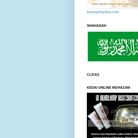
hanisamanina.com
SHAHADAH
CLICK2
KEDAI ONLINE MOHAZAM