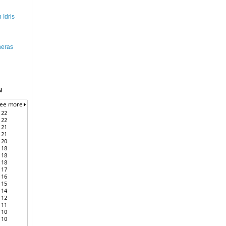
 Idris
heras
N