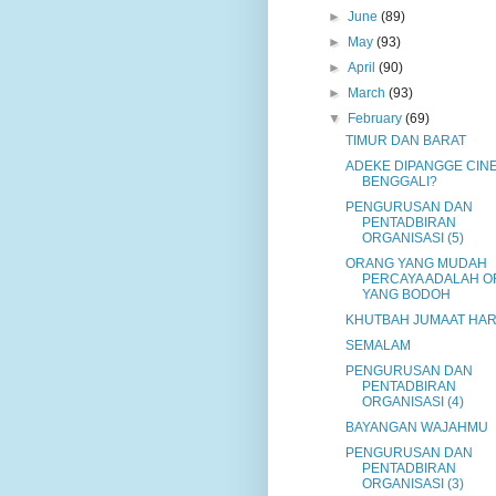
►
June
(89)
►
May
(93)
►
April
(90)
►
March
(93)
▼
February
(69)
TIMUR DAN BARAT
ADEKE DIPANGGE CIN
BENGGALI?
PENGURUSAN DAN
PENTADBIRAN
ORGANISASI (5)
ORANG YANG MUDAH
PERCAYA ADALAH 
YANG BODOH
KHUTBAH JUMAAT HARI
SEMALAM
PENGURUSAN DAN
PENTADBIRAN
ORGANISASI (4)
BAYANGAN WAJAHMU
PENGURUSAN DAN
PENTADBIRAN
ORGANISASI (3)