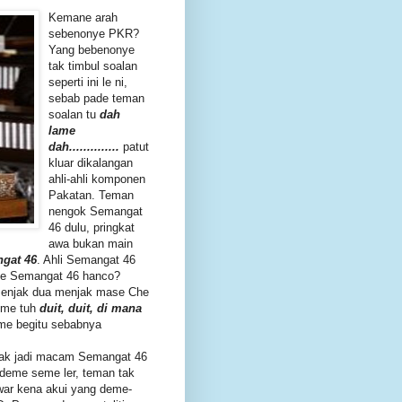
Kemane arah
sebenonye PKR?
Yang bebenonye
tak timbul soalan
seperti ini le ni,
sebab pade teman
soalan tu
dah
lame
dah..............
patut
kluar dikalangan
ahli-ahli komponen
Pakatan. Teman
nengok Semangat
46 dulu, pringkat
awa bukan main
ngat
46
. Ahli Semangat 46
pe Semangat 46 hanco?
enjak dua menjak mase Che
deme tuh
duit, duit, di mana
eme begitu sebabnya
k nak jadi macam Semangat 46
 deme seme ler, teman tak
war kena akui yang deme-