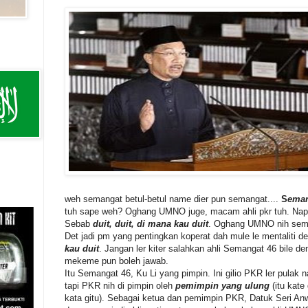
weh semangat betul-betul name dier pun semangat....
S
ema
tuh sape weh? Oghang UMNO juge, macam ahli pkr tuh. Na
Sebab
duit, duit, di mana kau duit
. Oghang UMNO nih sem
Det jadi pm yang pentingkan koperat dah mule le mentaliti 
kau duit
. Jangan ler kiter salahkan ahli Semangat 46 bile d
mekeme pun boleh jawab.
Itu Semangat 46, Ku Li yang pimpin. Ini gilio PKR ler pula
tapi PKR nih di pimpin oleh
pemimpin yang ulung
(itu kate
kata gitu). Sebagai ketua dan pemimpin PKR, Datuk Seri An