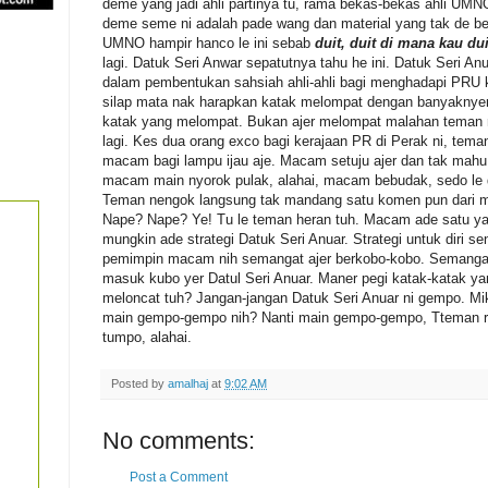
deme yang jadi ahli partinya tu, rama bekas-bekas ahli UMN
deme seme ni adalah pade wang dan material yang tak de b
UMNO hampir hanco le ini sebab
duit, duit di mana kau dui
lagi. Datuk Seri Anwar sepatutnya tahu he ini. Datuk Seri A
dalam pembentukan sahsiah ahli-ahli bagi menghadapi PRU k
silap mata nak harapkan katak melompat dengan banyaknye
katak yang melompat. Bukan ajer melompat malahan teman 
lagi. Kes dua orang exco bagi kerajaan PR di Perak ni, tem
macam bagi lampu ijau aje. Macam setuju ajer dan tak mahu
macam main nyorok pulak, alahai, macam bebudak, sedo le d
Teman nengok langsung tak mandang satu komen pun dari mu
Nape? Nape? Ye! Tu le teman heran tuh. Macam ade satu ya
mungkin ade strategi Datuk Seri Anuar. Strategi untuk diri sen
pemimpin macam nih semangat ajer berkobo-kobo. Semanga
masuk kubo yer Datul Seri Anuar. Maner pegi katak-katak y
meloncat tuh? Jangan-jangan Datuk Seri Anuar ni gempo. Mik
main gempo-gempo nih? Nanti main gempo-gempo, Tteman ris
tumpo, alahai.
Posted by
amalhaj
at
9:02 AM
No comments:
Post a Comment