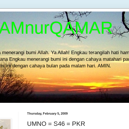
YAMnurQAMAR
 menerangi bumi Allah. Ya Allah! Engkau terangilah hati ha
na Engkau menerangi bumi ini dengan cahaya matahari pad
i ini dengan cahaya bulan pada malam hari. AMIN.
Thursday, February 5, 2009
UMNO = S46 = PKR