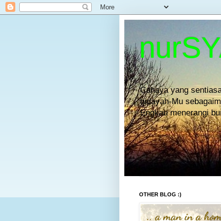
nurS
Cahaya yang sentiasa
hidayah-Mu sebagaima
Engkau menerangi bum
OTHER BLOG :)