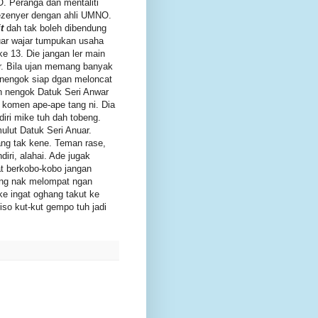
O. Peranga dan mentaliti
ezenyer dengan ahli UMNO.
t
dah tak boleh dibendung
nuar wajar tumpukan usaha
e 13. Die jangan ler main
r. Bila ujan memang banyak
nengok siap dgan meloncat
an nengok Datuk Seri Anwar
 komen ape-ape tang ni. Dia
iri mike tuh dah tobeng.
lut Datuk Seri Anuar.
ng tak kene. Teman rase,
diri, alahai. Ade jugak
t berkobo-kobo jangan
ang nak melompat ngan
e ingat oghang takut ke
o kut-kut gempo tuh jadi